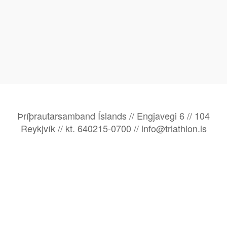
Þríþrautarsamband Íslands // Engjavegi 6 // 104
Reykjvík // kt. 640215-0700 // info@triathlon.is