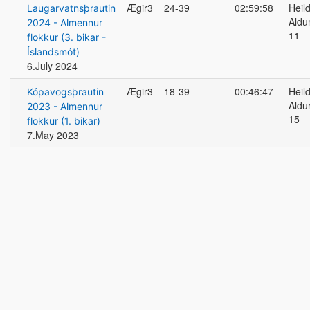
Ægir3
24-39
02:59:58
Heil
Laugarvatnsþrautin
Aldu
2024 - Almennur
11
flokkur (3. bikar -
Íslandsmót)
6.July 2024
Ægir3
18-39
00:46:47
Heil
Kópavogsþrautin
Aldu
2023 - Almennur
15
flokkur (1. bikar)
7.May 2023