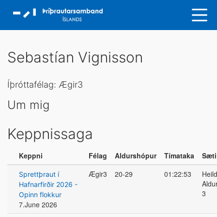
Sebastían Vignisson
Íþróttafélag: Ægir3
Um mig
Keppnissaga
Keppni
Félag
Aldurshópur
Tímataka
Sæti
Ægir3
20-29
01:22:53
Heild
Sprettþraut í
Aldu
Hafnarfirðir 2026 -
3
Opinn flokkur
7.June 2026