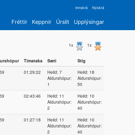
Innskrá
Nýskrá
Fréttir
Keppnir
Úrslit
Upplýsingar
1x
1x
urshópur
Tímataka
Sæti
Stig
59
01:29:22
Heild: 7
Heild: 18
Aldurshópur:
Aldurshópur:
1
50
59
02:43:46
Heild: 11
Heild: 10
Aldurshópur:
Aldurshópur:
2
40
59
01:27:18
Heild: 11
Heild: 10
Aldurshópur:
Aldurshópur:
2
40