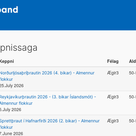
pnissaga
Keppni
Félag
Ald
Ægir3
50-
Norðurljósaþríþrautin 2026 (4. bikar) - Almennur
flokkur
25.July 2026
Ægir3
50-
Reykjavíkurþrautin 2026 - (3. bikar Íslandsmót) -
Almennur flokkur
5.July 2026
Ægir3
50-
Sprettþraut í Hafnarfirði 2026 (2. bikar) - Almennur
flokkur
7.June 2026