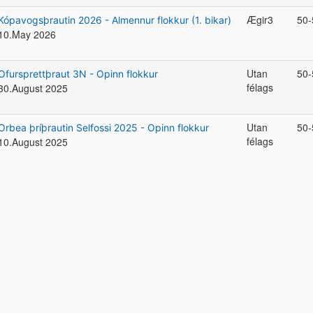
Ægir3
50-
Kópavogsþrautin 2026 - Almennur flokkur (1. bikar)
10.May 2026
Utan
50-
Ofursprettþraut 3N - Opinn flokkur
félags
30.August 2025
Utan
50-
Orbea þríþrautin Selfossi 2025 - Opinn flokkur
félags
10.August 2025