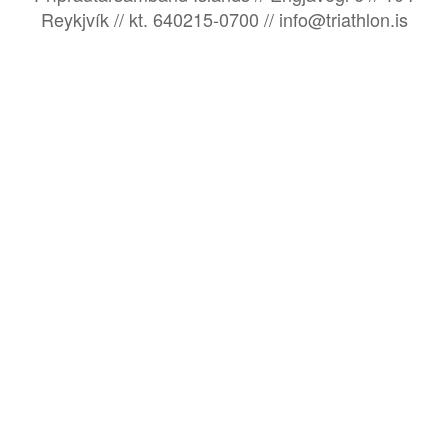
Reykjvík // kt. 640215-0700 // info@triathlon.is