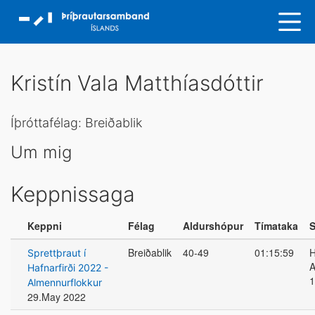
Kristín Vala Matthíasdóttir
Íþróttafélag: Breiðablik
Um mig
Keppnissaga
Keppni
Félag
Aldurshópur
Tímataka
S
Breiðablik
40-49
01:15:59
H
Sprettþraut í
A
Hafnarfirði 2022 -
1
Almennurflokkur
29.May 2022