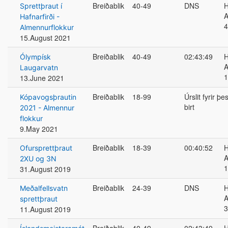
Breiðablik
40-49
DNS
H
Sprettþraut í
A
Hafnarfirði -
4
Almennurflokkur
15.August 2021
Breiðablik
40-49
02:43:49
H
Ólympísk
A
Laugarvatn
1
13.June 2021
Breiðablik
18-99
Úrslit fyrir þ
Kópavogsþrautin
birt
2021 - Almennur
flokkur
9.May 2021
Breiðablik
18-39
00:40:52
H
Ofursprettþraut
A
2XU og 3N
1
31.August 2019
Breiðablik
24-39
DNS
H
Meðalfellsvatn
A
sprettþraut
3
11.August 2019