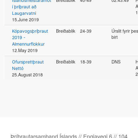
Breiðablik
40-49
02:43:49
H
Íslandsmeistaramót
A
í þríþraut að
1
Laugarvatni
15.June 2019
Breiðablik
24-39
Úrslit fyrir þ
Kópavogsþríþraut
birt
2019 -
Almennurflokkur
12.May 2019
Breiðablik
18-39
DNS
H
Ofursprettþraut
A
Nettó
2
25.August 2018
Þríþrautarsamband Íslands // Engjavegi 6 // 104