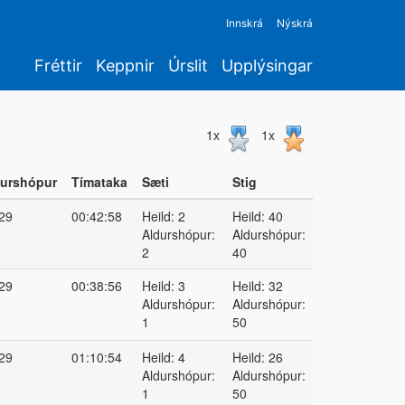
Innskrá
Nýskrá
Fréttir
Keppnir
Úrslit
Upplýsingar
1x
1x
urshópur
Tímataka
Sæti
Stig
29
00:42:58
Heild: 2
Heild: 40
Aldurshópur:
Aldurshópur:
2
40
29
00:38:56
Heild: 3
Heild: 32
Aldurshópur:
Aldurshópur:
1
50
29
01:10:54
Heild: 4
Heild: 26
Aldurshópur:
Aldurshópur:
1
50