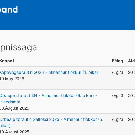
pnissaga
Keppni
Félag
Ald
Ægir3
20-
Kópavogsþrautin 2026 - Almennur flokkur (1. bikar)
10.May 2026
Ægir3
20-
Ofursprettþraut 3N - Almennur flokkur (6. bikar) -
Íslandsmót
30.August 2025
Ægir3
20-
Orbea þríþrautin Selfossi 2025 - Almennur flokkur (5.
bikar)
10.August 2025