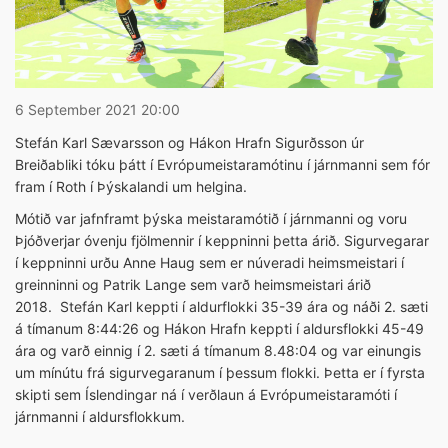
6 September 2021 20:00
Stefán Karl Sævarsson og Hákon Hrafn Sigurðsson úr
Breiðabliki tóku þátt í Evrópumeistaramótinu í járnmanni sem fór
fram í Roth í Þýskalandi um helgina.
Mótið var jafnframt þýska meistaramótið í járnmanni og voru
Þjóðverjar óvenju fjölmennir í keppninni þetta árið. Sigurvegarar
í keppninni urðu Anne Haug sem er núveradi heimsmeistari í
greinninni og Patrik Lange sem varð heimsmeistari árið
2018. Stefán Karl keppti í aldurflokki 35-39 ára og náði 2. sæti
á tímanum 8:44:26 og Hákon Hrafn keppti í aldursflokki 45-49
ára og varð einnig í 2. sæti á tímanum 8.48:04 og var einungis
um mínútu frá sigurvegaranum í þessum flokki. Þetta er í fyrsta
skipti sem Íslendingar ná í verðlaun á Evrópumeistaramóti í
járnmanni í aldursflokkum.