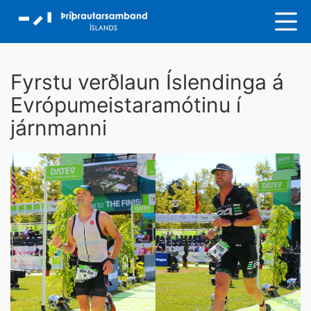
Fyrstu verðlaun Íslendinga á
Evrópumeistaramótinu í
járnmanni